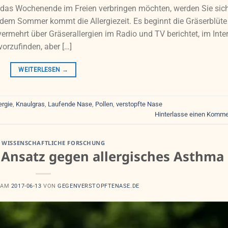
d das Wochenende im Freien verbringen möchten, werden Sie sic
dem Sommer kommt die Allergiezeit. Es beginnt die Gräserblüte
vermehrt über Gräserallergien im Radio und TV berichtet, im Inte
vorzufinden, aber […]
WEITERLESEN
→
ergie
,
Knaulgras
,
Laufende Nase
,
Pollen
,
verstopfte Nase
Hinterlasse einen Komme
,
WISSENSCHAFTLICHE FORSCHUNG
 Ansatz gegen allergisches Asthma
 AM
2017-06-13
VON
GEGENVERSTOPFTENASE.DE