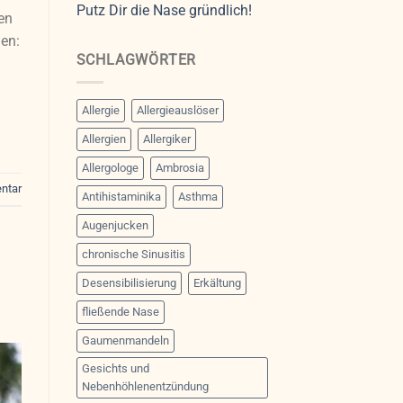
Putz Dir die Nase gründlich!
en
en:
SCHLAGWÖRTER
Allergie
Allergieauslöser
Allergien
Allergiker
Allergologe
Ambrosia
ntar
Antihistaminika
Asthma
Augenjucken
chronische Sinusitis
Desensibilisierung
Erkältung
fließende Nase
Gaumenmandeln
Gesichts und
Nebenhöhlenentzündung