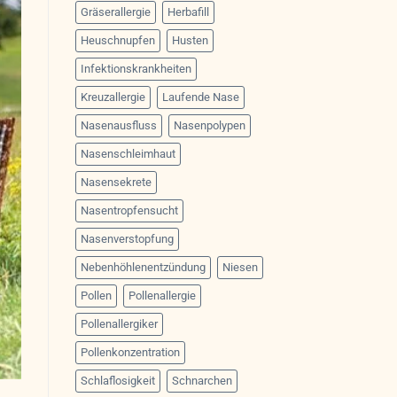
Gräserallergie
Herbafill
Heuschnupfen
Husten
Infektionskrankheiten
Kreuzallergie
Laufende Nase
Nasenausfluss
Nasenpolypen
Nasenschleimhaut
Nasensekrete
Nasentropfensucht
Nasenverstopfung
Nebenhöhlenentzündung
Niesen
Pollen
Pollenallergie
Pollenallergiker
Pollenkonzentration
Schlaflosigkeit
Schnarchen