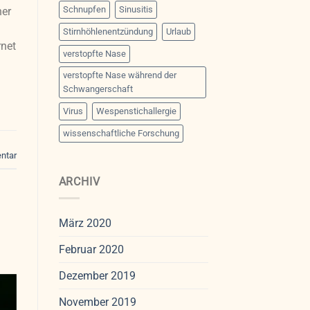
Schnupfen
Sinusitis
her
Stirnhöhlenentzündung
Urlaub
rnet
verstopfte Nase
verstopfte Nase während der
Schwangerschaft
Virus
Wespenstichallergie
wissenschaftliche Forschung
ntar
ARCHIV
März 2020
Februar 2020
Dezember 2019
November 2019