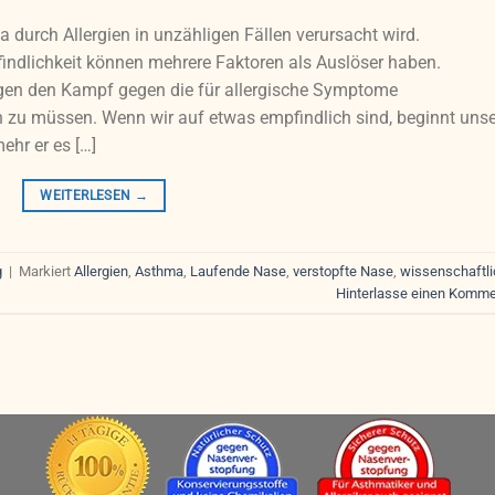
a durch Allergien in unzähligen Fällen verursacht wird.
dlichkeit können mehrere Faktoren als Auslöser haben.
gen den Kampf gegen die für allergische Symptome
 zu müssen. Wenn wir auf etwas empfindlich sind, beginnt unse
mehr er es […]
WEITERLESEN
→
g
|
Markiert
Allergien
,
Asthma
,
Laufende Nase
,
verstopfte Nase
,
wissenschaftl
Hinterlasse einen Komme