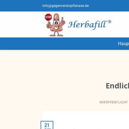
Zum
info@gegenverstopftenase.de
Inhalt
springen
Haupt
Endlic
VERÖFFENTLICHT
21