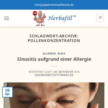
Zum
info@gegenverstopftenase.de
Inhalt
springen
SCHLAGWORT-ARCHIVE:
POLLENKONZENTRATION
ALLERGIE
,
BLOG
Sinusitis aufgrund einer Allergie
VERÖFFENTLICHT AM
2019-04-09
VON
GEGENVERSTOPFTENASE.DE
09
Apr.