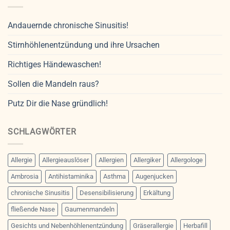
Andauernde chronische Sinusitis!
Stirnhöhlenentzündung und ihre Ursachen
Richtiges Händewaschen!
Sollen die Mandeln raus?
Putz Dir die Nase gründlich!
SCHLAGWÖRTER
Allergie
Allergieauslöser
Allergien
Allergiker
Allergologe
Ambrosia
Antihistaminika
Asthma
Augenjucken
chronische Sinusitis
Desensibilisierung
Erkältung
fließende Nase
Gaumenmandeln
Gesichts und Nebenhöhlenentzündung
Gräserallergie
Herbafill