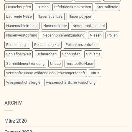
Heuschnupfen
Husten
Infektionskrankheiten
Kreuzallergie
Laufende Nase
Nasenausfluss
Nasenpolypen
Nasenschleimhaut
Nasensekrete
Nasentropfensucht
Nasenverstopfung
Nebenhöhlenentzündung
Niesen
Pollen
Pollenallergie
Pollenallergiker
Pollenkonzentration
Schlaflosigkeit
Schnarchen
Schnupfen
Sinusitis
Stirnhöhlenentzündung
Urlaub
verstopfte Nase
verstopfte Nase während der Schwangerschaft
Virus
Wespenstichallergie
wissenschaftliche Forschung
ARCHIV
März 2020