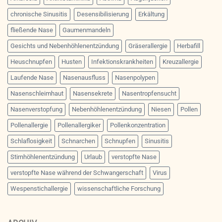
chronische Sinusitis
Desensibilisierung
Erkältung
fließende Nase
Gaumenmandeln
Gesichts und Nebenhöhlenentzündung
Gräserallergie
Herbafill
Heuschnupfen
Husten
Infektionskrankheiten
Kreuzallergie
Laufende Nase
Nasenausfluss
Nasenpolypen
Nasenschleimhaut
Nasensekrete
Nasentropfensucht
Nasenverstopfung
Nebenhöhlenentzündung
Niesen
Pollen
Pollenallergie
Pollenallergiker
Pollenkonzentration
Schlaflosigkeit
Schnarchen
Schnupfen
Sinusitis
Stirnhöhlenentzündung
Urlaub
verstopfte Nase
verstopfte Nase während der Schwangerschaft
Virus
Wespenstichallergie
wissenschaftliche Forschung