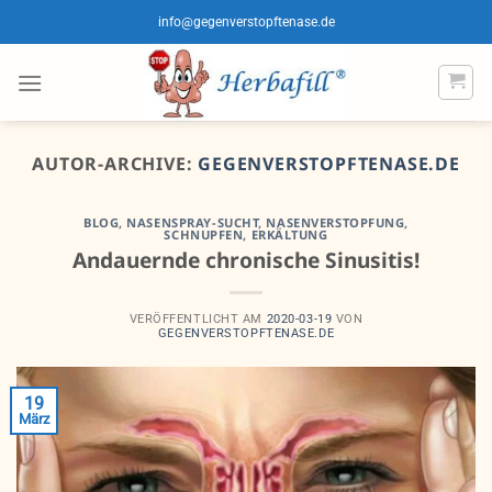
Zum
info@gegenverstopftenase.de
Inhalt
springen
AUTOR-ARCHIVE:
GEGENVERSTOPFTENASE.DE
BLOG
,
NASENSPRAY-SUCHT
,
NASENVERSTOPFUNG
,
SCHNUPFEN, ERKÄLTUNG
Andauernde chronische Sinusitis!
VERÖFFENTLICHT AM
2020-03-19
VON
GEGENVERSTOPFTENASE.DE
19
März