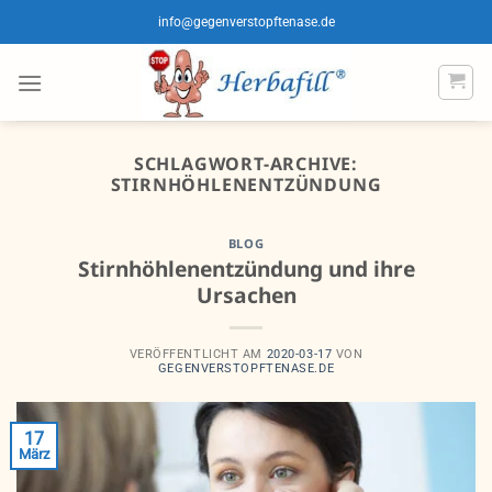
Zum
info@gegenverstopftenase.de
Inhalt
springen
SCHLAGWORT-ARCHIVE:
STIRNHÖHLENENTZÜNDUNG
BLOG
Stirnhöhlenentzündung und ihre
Ursachen
VERÖFFENTLICHT AM
2020-03-17
VON
GEGENVERSTOPFTENASE.DE
17
März