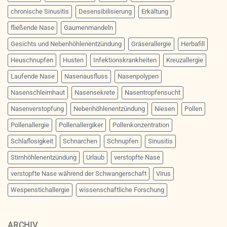
chronische Sinusitis
Desensibilisierung
Erkältung
fließende Nase
Gaumenmandeln
Gesichts und Nebenhöhlenentzündung
Gräserallergie
Herbafill
Heuschnupfen
Husten
Infektionskrankheiten
Kreuzallergie
Laufende Nase
Nasenausfluss
Nasenpolypen
Nasenschleimhaut
Nasensekrete
Nasentropfensucht
Nasenverstopfung
Nebenhöhlenentzündung
Niesen
Pollen
Pollenallergie
Pollenallergiker
Pollenkonzentration
Schlaflosigkeit
Schnarchen
Schnupfen
Sinusitis
Stirnhöhlenentzündung
Urlaub
verstopfte Nase
verstopfte Nase während der Schwangerschaft
Virus
Wespenstichallergie
wissenschaftliche Forschung
ARCHIV