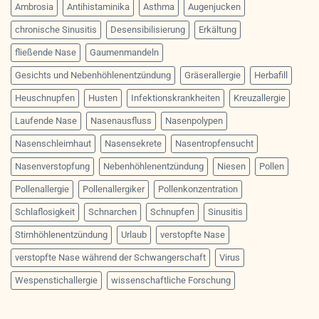
Ambrosia
Antihistaminika
Asthma
Augenjucken
chronische Sinusitis
Desensibilisierung
Erkältung
fließende Nase
Gaumenmandeln
Gesichts und Nebenhöhlenentzündung
Gräserallergie
Herbafill
Heuschnupfen
Husten
Infektionskrankheiten
Kreuzallergie
Laufende Nase
Nasenausfluss
Nasenpolypen
Nasenschleimhaut
Nasensekrete
Nasentropfensucht
Nasenverstopfung
Nebenhöhlenentzündung
Niesen
Pollen
Pollenallergie
Pollenallergiker
Pollenkonzentration
Schlaflosigkeit
Schnarchen
Schnupfen
Sinusitis
Stirnhöhlenentzündung
Urlaub
verstopfte Nase
verstopfte Nase während der Schwangerschaft
Virus
Wespenstichallergie
wissenschaftliche Forschung