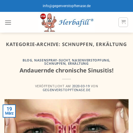
Zum
info@gegenverstopftenase.de
Inhalt
springen
KATEGORIE-ARCHIVE:
SCHNUPFEN, ERKÄLTUNG
BLOG
,
NASENSPRAY-SUCHT
,
NASENVERSTOPFUNG
,
SCHNUPFEN, ERKÄLTUNG
Andauernde chronische Sinusitis!
VERÖFFENTLICHT AM
2020-03-19
VON
GEGENVERSTOPFTENASE.DE
19
März