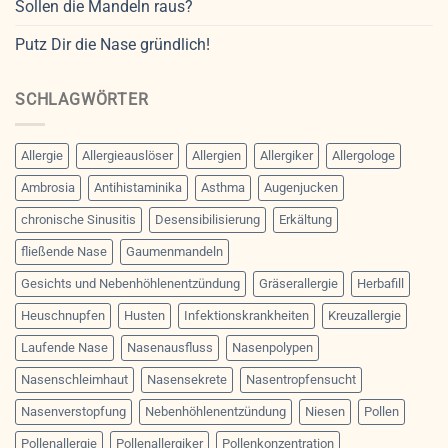
Sollen die Mandeln raus?
Putz Dir die Nase gründlich!
SCHLAGWÖRTER
Allergie
Allergieauslöser
Allergien
Allergiker
Allergologe
Ambrosia
Antihistaminika
Asthma
Augenjucken
chronische Sinusitis
Desensibilisierung
Erkältung
fließende Nase
Gaumenmandeln
Gesichts und Nebenhöhlenentzündung
Gräserallergie
Herbafill
Heuschnupfen
Husten
Infektionskrankheiten
Kreuzallergie
Laufende Nase
Nasenausfluss
Nasenpolypen
Nasenschleimhaut
Nasensekrete
Nasentropfensucht
Nasenverstopfung
Nebenhöhlenentzündung
Niesen
Pollen
Pollenallergie
Pollenallergiker
Pollenkonzentration