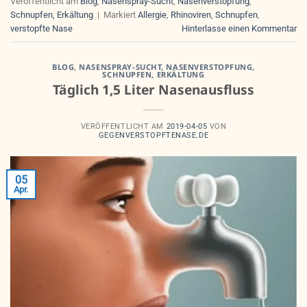
Veröffentlicht am
Blog
,
Nasenspray-Sucht
,
Nasenverstopfung
,
Schnupfen, Erkältung
|
Markiert
Allergie
,
Rhinoviren
,
Schnupfen
,
verstopfte Nase
Hinterlasse einen Kommentar
BLOG
,
NASENSPRAY-SUCHT
,
NASENVERSTOPFUNG
,
SCHNUPFEN, ERKÄLTUNG
Täglich 1,5 Liter Nasenausfluss
VERÖFFENTLICHT AM
2019-04-05
VON
GEGENVERSTOPFTENASE.DE
05
Apr.