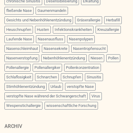
chronische Sinusitis
Desensibilisierung
Erkältung
fließende Nase
Gaumenmandeln
Gesichts und Nebenhöhlenentzündung
Gräserallergie
Herbafill
Heuschnupfen
Husten
Infektionskrankheiten
Kreuzallergie
Laufende Nase
Nasenausfluss
Nasenpolypen
Nasenschleimhaut
Nasensekrete
Nasentropfensucht
Nasenverstopfung
Nebenhöhlenentzündung
Niesen
Pollen
Pollenallergie
Pollenallergiker
Pollenkonzentration
Schlaflosigkeit
Schnarchen
Schnupfen
Sinusitis
Stirnhöhlenentzündung
Urlaub
verstopfte Nase
verstopfte Nase während der Schwangerschaft
Virus
Wespenstichallergie
wissenschaftliche Forschung
ARCHIV